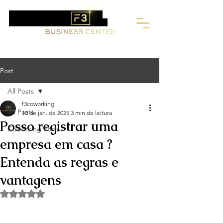
F3 Business Center: Coworking,
Endereço Fiscal e Salas Privativas
Post
All Posts
f3coworking
All Posts
10 de jan. de 2025
3 min de leitura
Posso registrar uma
Coworking Posts
empresa em casa ?
Entenda as regras e
vantagens
Avaliado com NaN de 5 estrelas.