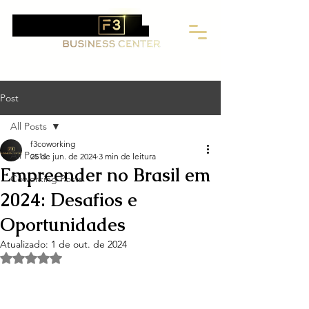
F3 Business Center: Coworking,
Endereço Fiscal e Salas Privativas
Post
All Posts
f3coworking
All Posts
25 de jun. de 2024
3 min de leitura
Empreender no Brasil em
Coworking Posts
2024: Desafios e
Oportunidades
Atualizado:
1 de out. de 2024
Avaliado com NaN de 5 estrelas.