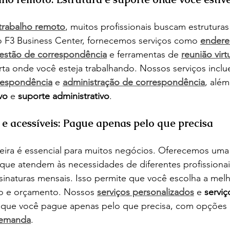
trabalho remoto
, muitos profissionais buscam estrutura
 F3 Business Center, fornecemos serviços como 
endereç
estão de correspondência
 e ferramentas de 
reunião virt
rta onde você esteja trabalhando. Nossos serviços incl
respondência
 e 
administração de correspondência
, além
vo
 e 
suporte administrativo
.
s e acessíveis: Pague apenas pelo que precisa
nceira é essencial para muitos negócios. Oferecemos uma
ue atendem às necessidades de diferentes profissionai
ssinaturas mensais. Isso permite que você escolha a mel
ho e orçamento. Nossos 
serviços personalizados
 e 
serviç
 que você pague apenas pelo que precisa, com opções 
demanda
.