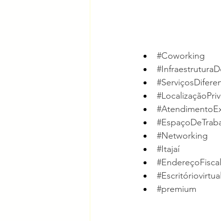
#Coworking
#Infraestrutura
#ServiçosDifere
#LocalizaçãoPriv
#AtendimentoEx
#EspaçoDeTrab
#Networking
#Itajaí
#EndereçoFisca
#Escritóriovirtua
#premium