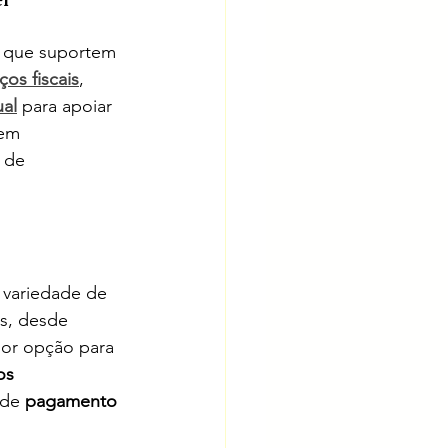
s que suportem 
os fiscais
, 
ual
 para apoiar 
uem 
 de 
 variedade de 
s, desde 
hor opção para 
os 
de 
pagamento 