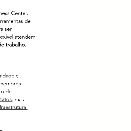
ness Center, 
erramentas de 
a ser 
exível
 atendem 
de trabalho
.
idade
 e 
s membros 
to de 
tatos
, mas 
fraestrutura 
er