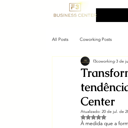
F3 Business Center
Coworking, Ender
Fiscal e Salas Priva
All Posts
Coworking Posts
f3coworking
3 de j
Transfor
tendênci
Center
Atualizado:
20 de jul. de 2
Avaliado com NaN d
À medida que a forma