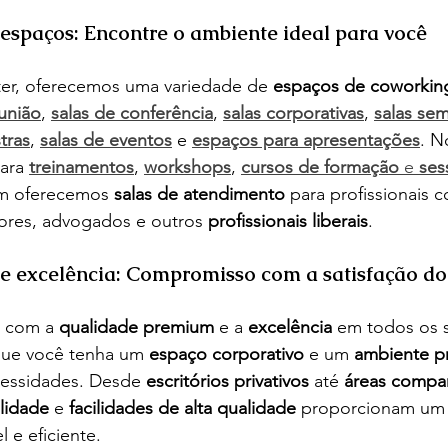
 espaços: Encontre o ambiente ideal para você
er, oferecemos uma variedade de 
espaços de coworkin
eunião
, 
salas de conferência
, 
salas corporativas
, 
salas sem
tras
, 
salas de eventos
 e 
espaços para apresentações
. N
ara 
treinamentos
, 
workshops
, 
cursos de formação
 e 
ses
m oferecemos 
salas de atendimento
 para profissionais 
etores, advogados e outros 
profissionais liberais
.
 e excelência: Compromisso com a satisfação do 
 com a 
qualidade premium
 e a 
excelência
 em todos os s
que você tenha um 
espaço corporativo
 e um 
ambiente pr
essidades. Desde 
escritórios privativos
 até 
áreas compar
alidade
 e 
facilidades de alta qualidade
 proporcionam um
l e eficiente.