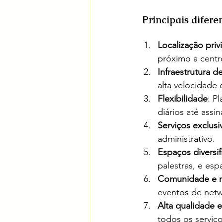
 Principais difere
Localização priv
próximo a centr
Infraestrutura d
alta velocidade 
Flexibilidade
: P
diários até assi
Serviços exclusi
administrativo.
Espaços diversi
palestras, e esp
Comunidade e 
eventos de net
Alta qualidade e
todos os serviço