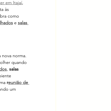
er em Itajaí
, 
a às 
ubra como 
ilhados
 e 
salas 
a nova norma. 
colher quando 
ados
, 
salas 
iente 
uma 
r
eunião de 
nando um 