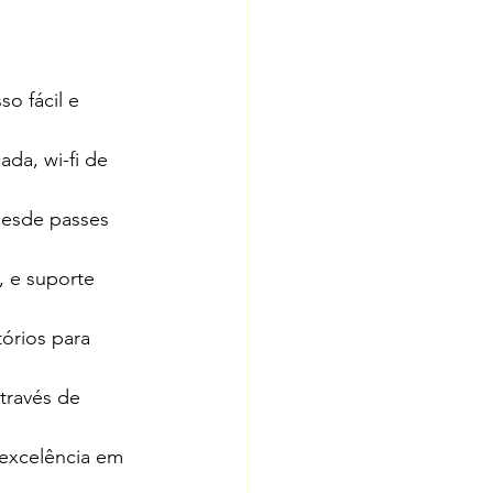
o fácil e 
da, wi-fi de 
desde passes 
, e suporte 
tórios para 
través de 
excelência em 