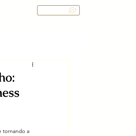
ços
Contato
Nosso Blog
ho:
ness
e tornando a 