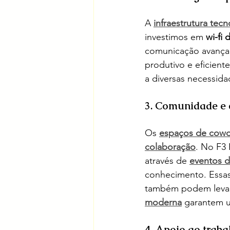
A 
infraestrutura tec
investimos em 
wi-fi 
comunicação avançad
produtivo e eficient
a diversas necessida
3. Comunidade e 
Os 
espaços de cowo
colaboração
. No F3 
através de 
eventos d
conhecimento. Essa
também podem levar 
moderna
 garantem 
4. Apoio ao traba