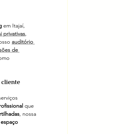
g
 em Itajaí, 
i privativas
, 
osso 
auditório 
sões de 
como 
cliente
erviços 
ofissional
 que 
tilhadas
, nossa 
 
espaço 