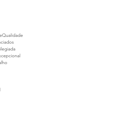
DeQualidade
nciados
ilegiada
cepcional
alho
l
l