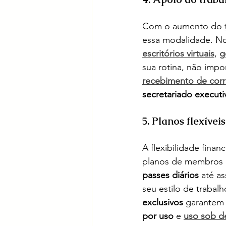
Com o aumento do 
essa modalidade. No
escritórios virtuais
, 
g
sua rotina, não impo
recebimento de cor
secretariado executi
5. Planos flexívei
A flexibilidade fina
planos de membros q
passes diários
 até a
seu estilo de trabal
exclusivos
 garantem
por uso
 e 
uso sob 