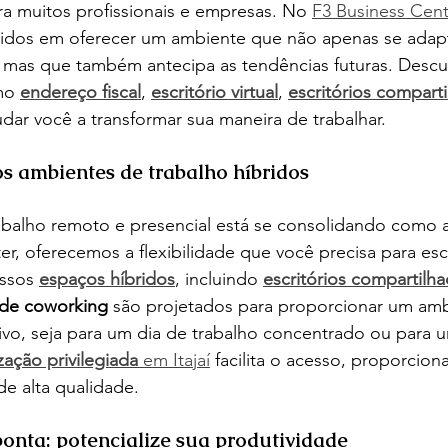
ra muitos profissionais e empresas. No 
F3 Business Cent
dos em oferecer um ambiente que não apenas se adapt
, mas que também antecipa as tendências futuras. Desc
mo 
endereço fiscal
, 
escritório virtual
, 
escritórios compart
dar você a transformar sua maneira de trabalhar.
dos ambientes de trabalho híbridos
balho remoto e presencial está se consolidando como 
r, oferecemos a flexibilidade que você precisa para es
ssos 
espaços híbridos
, incluindo 
escritórios compartilh
de coworking
 são projetados para proporcionar um amb
ivo, seja para um dia de trabalho concentrado ou para 
ização privilegiada
 em Itajaí
 facilita o acesso, proporcio
de alta qualidade.
ponta: potencialize sua produtividade