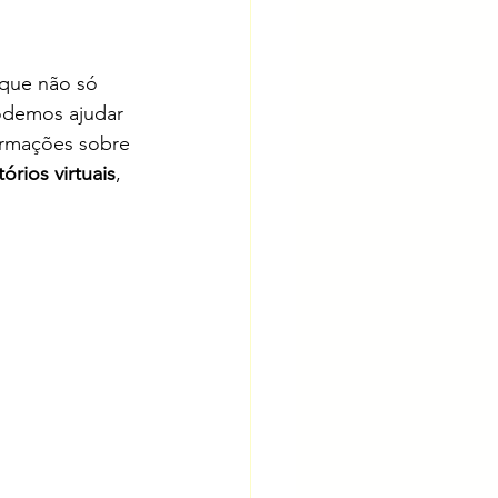
 que não só 
odemos ajudar 
ormações sobre 
tórios virtuais
, 