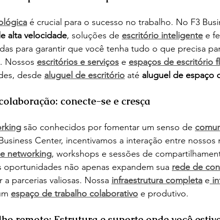
nológica
 é crucial para o sucesso no trabalho. No F3 Busi
de alta velocidade
, soluções de 
escritório inteligente
 e f
as para garantir que você tenha tudo o que precisa par
e. Nossos 
escritórios e serviços
 e 
espaços de escritório fl
des, desde 
aluguel de escritório
 até 
aluguel de espaço 
colaboração: conecte-se e cresça
rking
 são conhecidos por fomentar um senso de 
comun
Business Center, incentivamos a interação entre nosso
e networking
, workshops e sessões de compartilhamen
s oportunidades não apenas expandem sua 
rede de con
a parcerias valiosas. Nossa 
infraestrutura completa
 e
in
um 
espaço de trabalho colaborativo
 e produtivo.
lho remoto: Estrutura e suporte onde você estiv