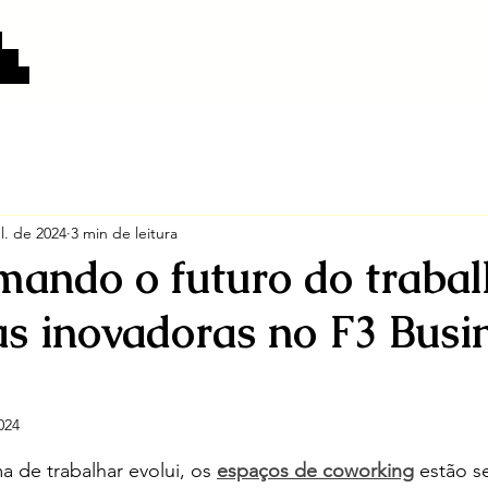
Home
Sobre
Nossos Espaços
Planos e Servi
:
eço
tivas
ul. de 2024
3 min de leitura
mando o futuro do trabal
as inovadoras no F3 Busi
024
e 5 estrelas.
 de trabalhar evolui, os 
espaços de coworking
 estão s