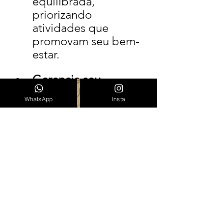
equilibrada, 
priorizando 
atividades que 
promovam seu bem-
estar.
Gerencie seu 
tempo:
 Use 
WhatsApp
Insta
ferramentas como o 
método Pomodoro 
para melhorar sua 
produtividade e 
evitar sobrecargas.
Cultive 
relações:
 Interaja com 
outros profissionais, 