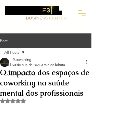
F3 Business Center: Coworking,
Endereço Fiscal e Salas Privativas
Post
All Posts
f3coworking
All Posts
23 de out. de 2024
3 min de leitura
O impacto dos espaços de
Coworking Posts
coworking na saúde
mental dos profissionais
Avaliado com NaN de 5 estrelas.