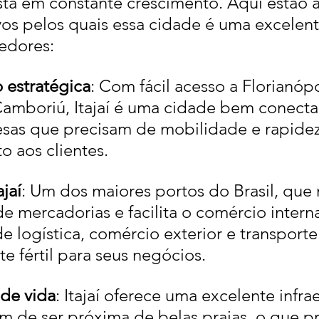
tá em constante crescimento. Aqui estão 
vos pelos quais essa cidade é uma excelent
edores:
 estratégica
: Com fácil acesso a Florianópo
Camboriú, Itajaí é uma cidade bem conectad
sas que precisam de mobilidade e rapidez
o aos clientes.
ajaí
: Um dos maiores portos do Brasil, que
e mercadorias e facilita o comércio interna
e logística, comércio exterior e transport
 fértil para seus negócios.
de vida
: Itajaí oferece uma excelente infrae
ém de ser próxima de belas praias, o que p