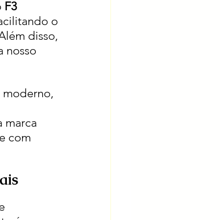
 
F3 
acilitando o 
Além disso, 
a nosso 
 moderno, 
 
a marca 
e com 
ais
e 