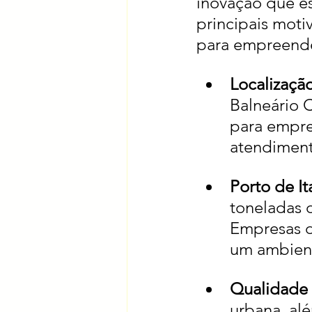
inovação que es
principais moti
para empreend
Localização
Balneário 
para empre
atendiment
Porto de It
toneladas d
Empresas d
um ambiente
Qualidade 
urbana, al