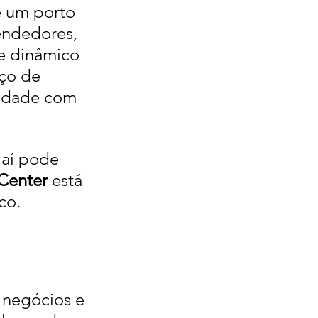
e um porto 
endedores, 
e dinâmico 
ço de 
midade com 
jaí pode 
 Center
 está 
co.
 negócios e 