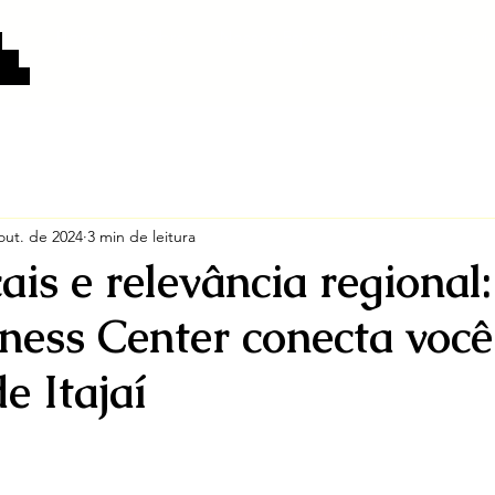
Home
Sobre
Nossos Espaços
Planos e Servi
:
eço
tivas
out. de 2024
3 min de leitura
ais e relevância regiona
iness Center conecta você
e Itajaí
e 5 estrelas.