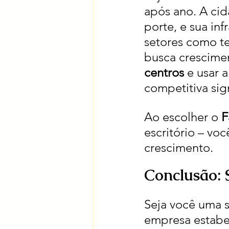
após ano. A ci
porte, e sua inf
setores como te
busca crescime
centros
 e usar
competitiva sign
Ao escolher o 
F
escritório – vo
crescimento.
Conclusão: 
Seja você uma s
empresa estabe