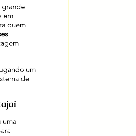
 grande 
s em 
ara quem 
ses 
ntagem 
alugando um 
istema de 
ajaí
u uma 
ara 