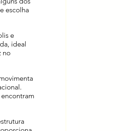
alguns dos 
e escolha 
lis e 
a, ideal 
 no 
 movimenta 
cional. 
e encontram 
strutura 
roporciona 