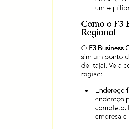
um equilíbr
Como o F3 B
Regional
O 
F3 Business 
sim um ponto d
de Itajaí. Veja
região:
Endereço fi
endereço p
completo. I
empresa e 