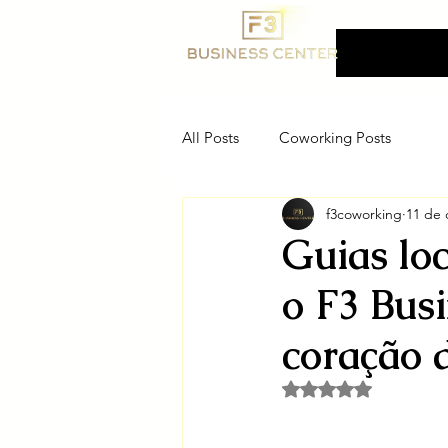
F3 Business Center
Coworking, Ender
Fiscal e Salas Priva
All Posts
Coworking Posts
f3coworking
11 de 
Guias loc
o F3 Bus
coração d
Avaliado com NaN d