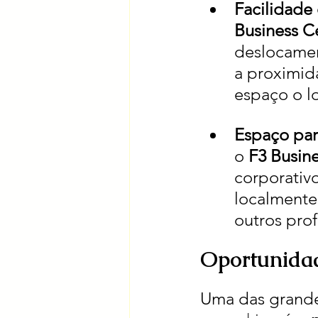
Facilidade
Business C
deslocamen
a proximid
espaço o l
Espaço par
o 
F3 Busin
corporativ
localmente
outros prof
Oportunidad
Uma das grande