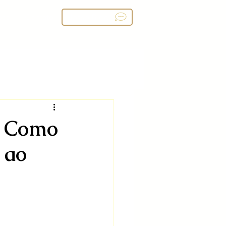
ços
Contato
Nosso Blog
l: Como
 ao