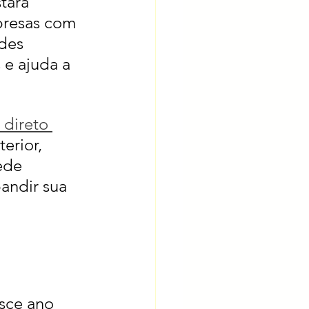
tará 
presas com 
des 
 e ajuda a 
 direto 
erior, 
ede 
andir sua 
sce ano 