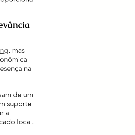
evância 
ing
, mas 
conômica 
resença na 
isam de um 
m suporte 
r a 
cado local.