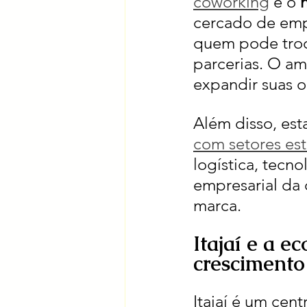
coworking
 é o 
cercado de emp
quem pode troc
parcerias. O am
expandir suas 
Além disso, est
com setores es
logística, tecno
empresarial da 
marca.
Itajaí e a e
crescimento
Itajaí é um ce