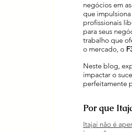
negócios em as
que impulsiona 
profissionais l
para seus negó
trabalho que of
o mercado, o 
F
Neste blog, exp
impactar o suc
perfeitamente p
Por que Itaja
Itajaí não é ap