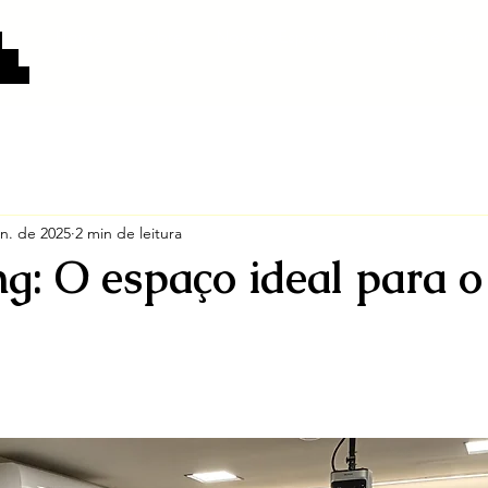
Home
Sobre
Nossos Espaços
Planos e Servi
:
eço
tivas
an. de 2025
2 min de leitura
g: O espaço ideal para o
e 5 estrelas.