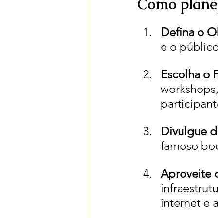
Como plane
Defina o O
e o público
Escolha o
workshops,
participant
Divulgue d
famoso boca
Aproveite 
infraestrut
internet e 