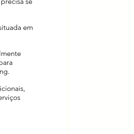
precisa se 
situada em 
lmente 
para 
ng.
cionais, 
rviços 