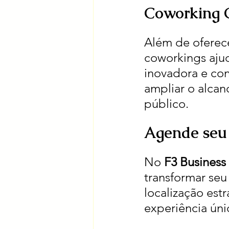
Coworking C
Além de oferece
coworkings aju
inovadora e con
ampliar o alcan
público.
Agende seu 
No 
F3 Business
transformar seu
localização est
experiência úni