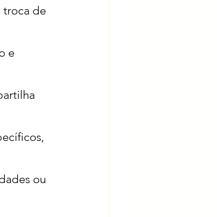
troca de 
o e 
artilha 
cíficos, 
idades ou 