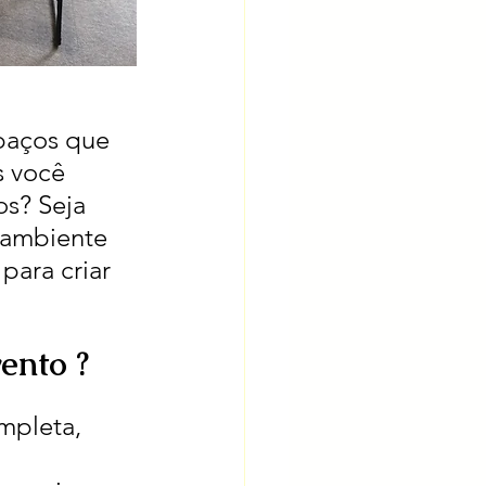
paços que 
s você 
s? Seja 
 ambiente 
para criar 
ento ?
mpleta, 