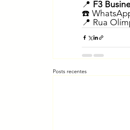
📍 
F3 Busine
☎️ WhatsApp
📍 Rua Olímp
Posts recentes