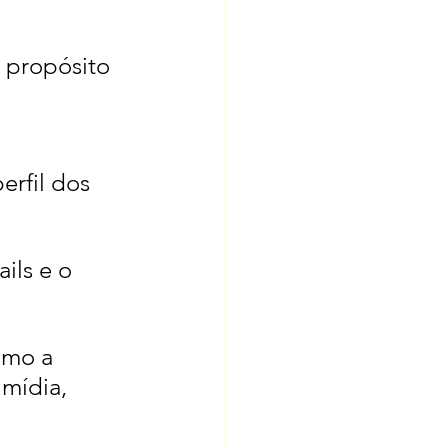
 propósito 
 
rfil dos 
ils e o 
imo a 
mídia, 