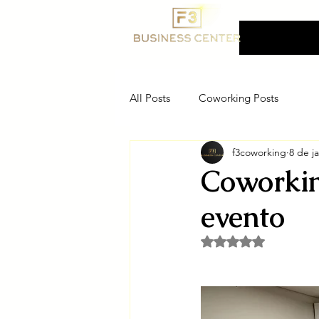
F3 Business Center
Coworking, Ender
Fiscal e Salas Priva
All Posts
Coworking Posts
f3coworking
8 de j
Coworkin
evento
Avaliado com NaN d