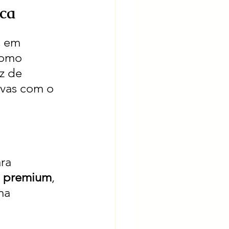
rca
s em 
como 
z de 
ivas com o 
ra 
 
premium
, 
ma 