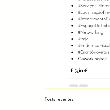
#ServiçosDifere
#LocalizaçãoPriv
#AtendimentoEx
#EspaçoDeTrab
#Networking
#Itajaí
#EndereçoFisca
#Escritóriovirtua
Coworkingitajaí 
Posts recentes