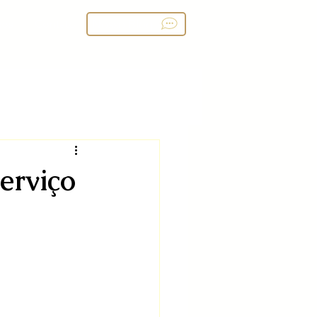
ços
Contato
Nosso Blog
erviço