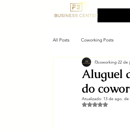
F3 Business Center
Coworking, Ender
Fiscal e Salas Priva
All Posts
Coworking Posts
f3coworking
22 de 
Aluguel 
do cowor
Atualizado:
13 de ago. de
Avaliado com NaN d