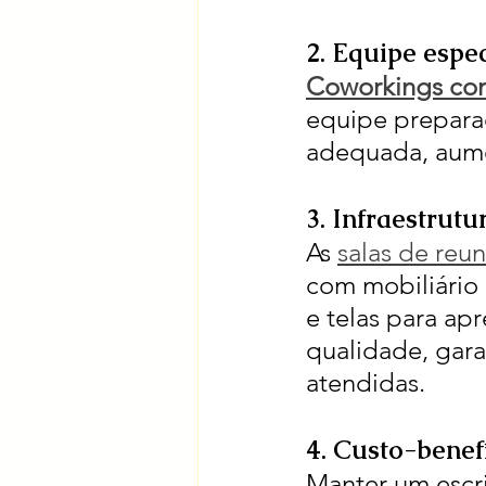
2. Equipe espe
Coworkings com
equipe preparad
adequada, aume
3. Infraestrut
As 
salas de reu
com mobiliário
e telas para ap
qualidade, gara
atendidas.
4. Custo-benef
Manter um escri