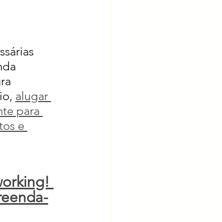
ssárias 
nda 
ra 
o, 
alugar 
nte para 
tos e 
orking! 
reenda-