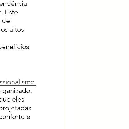
tendência 
. Este 
 de 
s altos 
benefícios 
ssionalismo 
rganizado, 
que eles 
projetadas 
conforto e 