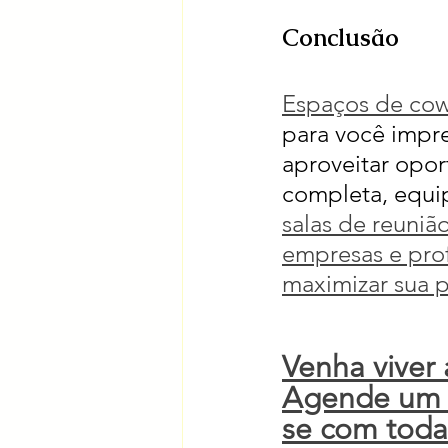
Conclusão
Espaços de co
para você impre
aproveitar opor
completa, equip
salas de reuniã
empresas e prof
maximizar sua 
Venha viver
Agende um d
se com toda