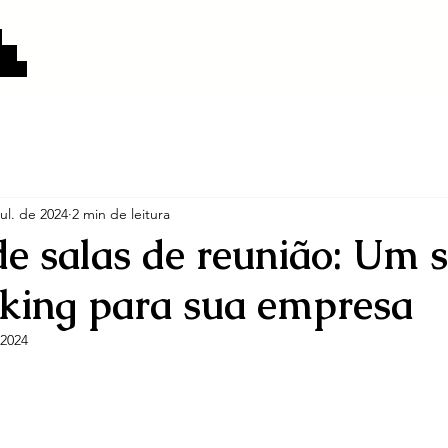
Home
Sobre
Nossos Espaços
Planos e Servi
:
eço
tivas
jul. de 2024
2 min de leitura
de salas de reunião: Um s
king para sua empresa
 2024
e 5 estrelas.