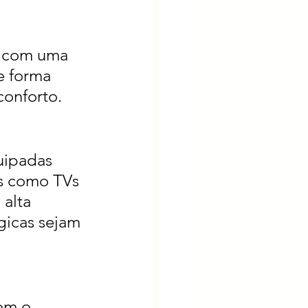
e com uma 
e forma 
conforto.
uipadas 
s como TVs 
alta 
gicas sejam 
om o 