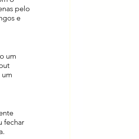
enas pelo 
ngos e 
do um 
out 
 um 
ente 
u fechar 
. 