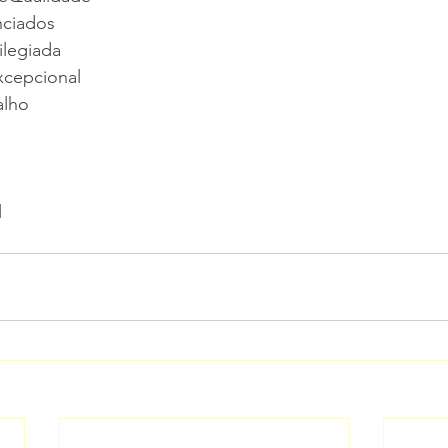
nciados
ilegiada
cepcional
alho
l
l